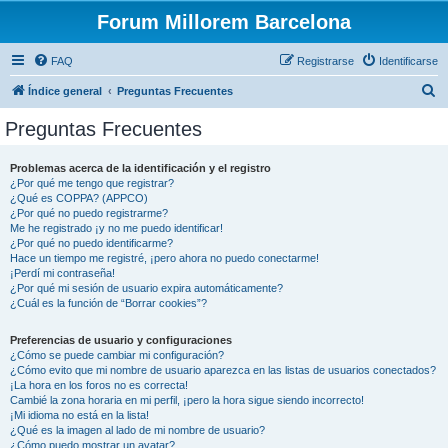
Forum Millorem Barcelona
FAQ
Registrarse
Identificarse
B
Índice general
Preguntas Frecuentes
u
Preguntas Frecuentes
s
c
Problemas acerca de la identificación y el registro
¿Por qué me tengo que registrar?
a
¿Qué es COPPA? (APPCO)
r
¿Por qué no puedo registrarme?
Me he registrado ¡y no me puedo identificar!
¿Por qué no puedo identificarme?
Hace un tiempo me registré, ¡pero ahora no puedo conectarme!
¡Perdí mi contraseña!
¿Por qué mi sesión de usuario expira automáticamente?
¿Cuál es la función de “Borrar cookies”?
Preferencias de usuario y configuraciones
¿Cómo se puede cambiar mi configuración?
¿Cómo evito que mi nombre de usuario aparezca en las listas de usuarios conectados?
¡La hora en los foros no es correcta!
Cambié la zona horaria en mi perfil, ¡pero la hora sigue siendo incorrecto!
¡Mi idioma no está en la lista!
¿Qué es la imagen al lado de mi nombre de usuario?
¿Cómo puedo mostrar un avatar?