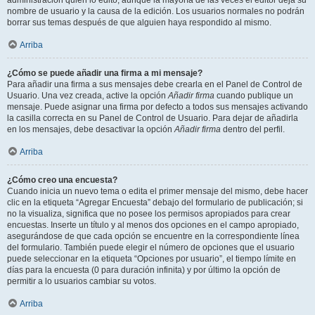
administración quién lo editó, aunque la mayoría de las veces el editor deja su
nombre de usuario y la causa de la edición. Los usuarios normales no podrán
borrar sus temas después de que alguien haya respondido al mismo.
Arriba
¿Cómo se puede añadir una firma a mi mensaje?
Para añadir una firma a sus mensajes debe crearla en el Panel de Control de
Usuario. Una vez creada, active la opción
Añadir firma
cuando publique un
mensaje. Puede asignar una firma por defecto a todos sus mensajes activando
la casilla correcta en su Panel de Control de Usuario. Para dejar de añadirla
en los mensajes, debe desactivar la opción
Añadir firma
dentro del perfil.
Arriba
¿Cómo creo una encuesta?
Cuando inicia un nuevo tema o edita el primer mensaje del mismo, debe hacer
clic en la etiqueta “Agregar Encuesta” debajo del formulario de publicación; si
no la visualiza, significa que no posee los permisos apropiados para crear
encuestas. Inserte un título y al menos dos opciones en el campo apropiado,
asegurándose de que cada opción se encuentre en la correspondiente línea
del formulario. También puede elegir el número de opciones que el usuario
puede seleccionar en la etiqueta “Opciones por usuario”, el tiempo límite en
días para la encuesta (0 para duración infinita) y por último la opción de
permitir a lo usuarios cambiar su votos.
Arriba