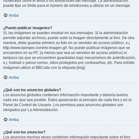
moderador borre el tema o los emoticones del mensaje. La administración
puede fijar un límite para el número de emoticones a utilizar en un mensaje.
Arriba
¿Puedo publicar imagenes?
Sí, las imágenes se pueden mostrar en sus mensajes. Si la administración
permite adjuntar archivos, puede subir la imagen directamente al foro. De otra
manera, debe guardar primero su foto en un servidor de acceso público, e.j.
http://www.ejemplo.com/mi-imagen.gif. No puede publicar imágenes que se
encuentren en su PC (a menos que sea un servidor de acceso público) ni
tampoco las que se encuentren guardadas bajo mecanismos de autenticación,
e.j. hotmail o yahoo correo, sitios protegidos por contraseñas, etc. Para exhibir
imágenes utilice el BBCode con la etiqueta [img].
Arriba
¿Qué son los anuncios globales?
Los anuncios globales contienen información importante y debería leerlos
cada vez que sea posible. Éstos aparecerán al principio de cada foro y en el
Panel de Control de Usuario. Los permisos para anuncios globales son
otorgados por La Administración.
Arriba
¿Qué son los anuncios?
Los anuncios muchas veces contienen información importante sobre el foro