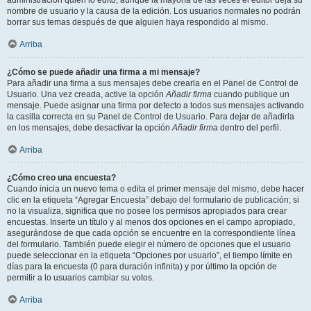
administración quién lo editó, aunque la mayoría de las veces el editor deja su
nombre de usuario y la causa de la edición. Los usuarios normales no podrán
borrar sus temas después de que alguien haya respondido al mismo.
Arriba
¿Cómo se puede añadir una firma a mi mensaje?
Para añadir una firma a sus mensajes debe crearla en el Panel de Control de
Usuario. Una vez creada, active la opción
Añadir firma
cuando publique un
mensaje. Puede asignar una firma por defecto a todos sus mensajes activando
la casilla correcta en su Panel de Control de Usuario. Para dejar de añadirla
en los mensajes, debe desactivar la opción
Añadir firma
dentro del perfil.
Arriba
¿Cómo creo una encuesta?
Cuando inicia un nuevo tema o edita el primer mensaje del mismo, debe hacer
clic en la etiqueta “Agregar Encuesta” debajo del formulario de publicación; si
no la visualiza, significa que no posee los permisos apropiados para crear
encuestas. Inserte un título y al menos dos opciones en el campo apropiado,
asegurándose de que cada opción se encuentre en la correspondiente línea
del formulario. También puede elegir el número de opciones que el usuario
puede seleccionar en la etiqueta “Opciones por usuario”, el tiempo límite en
días para la encuesta (0 para duración infinita) y por último la opción de
permitir a lo usuarios cambiar su votos.
Arriba