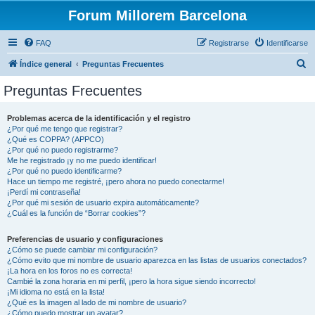
Forum Millorem Barcelona
FAQ
Registrarse
Identificarse
B
Índice general
Preguntas Frecuentes
u
Preguntas Frecuentes
s
c
Problemas acerca de la identificación y el registro
¿Por qué me tengo que registrar?
a
¿Qué es COPPA? (APPCO)
r
¿Por qué no puedo registrarme?
Me he registrado ¡y no me puedo identificar!
¿Por qué no puedo identificarme?
Hace un tiempo me registré, ¡pero ahora no puedo conectarme!
¡Perdí mi contraseña!
¿Por qué mi sesión de usuario expira automáticamente?
¿Cuál es la función de “Borrar cookies”?
Preferencias de usuario y configuraciones
¿Cómo se puede cambiar mi configuración?
¿Cómo evito que mi nombre de usuario aparezca en las listas de usuarios conectados?
¡La hora en los foros no es correcta!
Cambié la zona horaria en mi perfil, ¡pero la hora sigue siendo incorrecto!
¡Mi idioma no está en la lista!
¿Qué es la imagen al lado de mi nombre de usuario?
¿Cómo puedo mostrar un avatar?