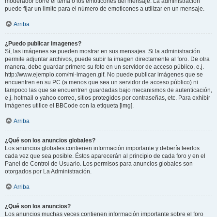
moderador borre el tema o los emoticones del mensaje. La administración
puede fijar un límite para el número de emoticones a utilizar en un mensaje.
Arriba
¿Puedo publicar imagenes?
Sí, las imágenes se pueden mostrar en sus mensajes. Si la administración
permite adjuntar archivos, puede subir la imagen directamente al foro. De otra
manera, debe guardar primero su foto en un servidor de acceso público, e.j.
http://www.ejemplo.com/mi-imagen.gif. No puede publicar imágenes que se
encuentren en su PC (a menos que sea un servidor de acceso público) ni
tampoco las que se encuentren guardadas bajo mecanismos de autenticación,
e.j. hotmail o yahoo correo, sitios protegidos por contraseñas, etc. Para exhibir
imágenes utilice el BBCode con la etiqueta [img].
Arriba
¿Qué son los anuncios globales?
Los anuncios globales contienen información importante y debería leerlos
cada vez que sea posible. Éstos aparecerán al principio de cada foro y en el
Panel de Control de Usuario. Los permisos para anuncios globales son
otorgados por La Administración.
Arriba
¿Qué son los anuncios?
Los anuncios muchas veces contienen información importante sobre el foro