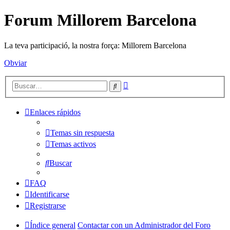
Forum Millorem Barcelona
La teva participació, la nostra força: Millorem Barcelona
Obviar
Búsqueda
Buscar
avanzada
Enlaces rápidos
Temas sin respuesta
Temas activos
Buscar
FAQ
Identificarse
Registrarse
Índice general
Contactar con un Administrador del Foro