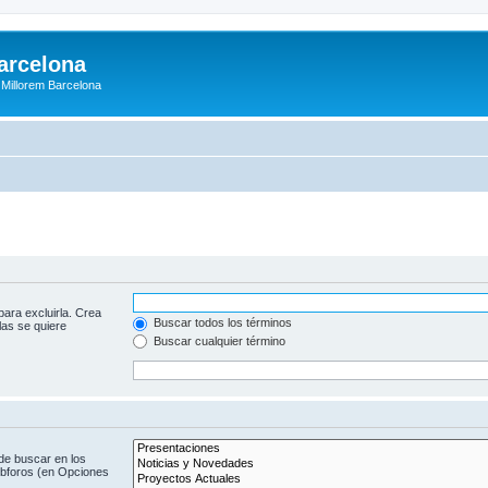
arcelona
: Millorem Barcelona
para excluirla. Crea
Buscar todos los términos
las se quiere
Buscar cualquier término
de buscar en los
subforos (en Opciones