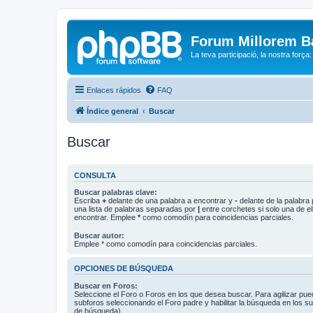
Forum Millorem B
La teva participació, la nostra força
Enlaces rápidos
FAQ
Índice general
Buscar
Buscar
CONSULTA
Buscar palabras clave:
Escriba
+
delante de una palabra a encontrar y
-
delante de la palabra 
una lista de palabras separadas por
|
entre corchetes si solo una de el
encontrar. Emplee
*
como comodín para coincidencias parciales.
Buscar autor:
Emplee * como comodín para coincidencias parciales.
OPCIONES DE BÚSQUEDA
Buscar en Foros:
Seleccione el Foro o Foros en los que desea buscar. Para agilizar pue
subforos seleccionando el Foro padre y habilitar la búsqueda en los 
de búsqueda).