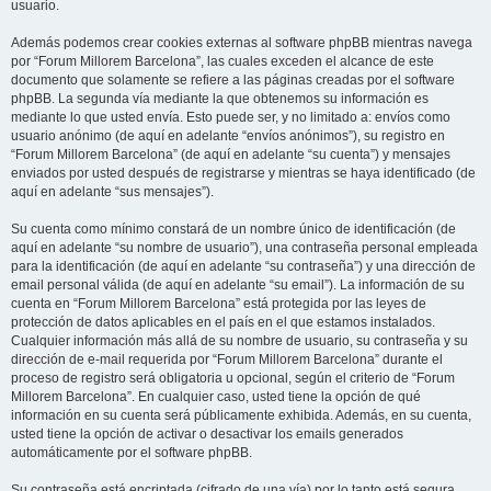
usuario.
Además podemos crear cookies externas al software phpBB mientras navega
por “Forum Millorem Barcelona”, las cuales exceden el alcance de este
documento que solamente se refiere a las páginas creadas por el software
phpBB. La segunda vía mediante la que obtenemos su información es
mediante lo que usted envía. Esto puede ser, y no limitado a: envíos como
usuario anónimo (de aquí en adelante “envíos anónimos”), su registro en
“Forum Millorem Barcelona” (de aquí en adelante “su cuenta”) y mensajes
enviados por usted después de registrarse y mientras se haya identificado (de
aquí en adelante “sus mensajes”).
Su cuenta como mínimo constará de un nombre único de identificación (de
aquí en adelante “su nombre de usuario”), una contraseña personal empleada
para la identificación (de aquí en adelante “su contraseña”) y una dirección de
email personal válida (de aquí en adelante “su email”). La información de su
cuenta en “Forum Millorem Barcelona” está protegida por las leyes de
protección de datos aplicables en el país en el que estamos instalados.
Cualquier información más allá de su nombre de usuario, su contraseña y su
dirección de e-mail requerida por “Forum Millorem Barcelona” durante el
proceso de registro será obligatoria u opcional, según el criterio de “Forum
Millorem Barcelona”. En cualquier caso, usted tiene la opción de qué
información en su cuenta será públicamente exhibida. Además, en su cuenta,
usted tiene la opción de activar o desactivar los emails generados
automáticamente por el software phpBB.
Su contraseña está encriptada (cifrado de una vía) por lo tanto está segura.