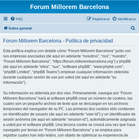
Forum Millorem Barcelona
FAQ
Registrarse
Identificarse
B
Índice general
u
Forum Millorem Barcelona - Política de privacidad
s
c
Esta política explica con detalle cómo “Forum Millorem Barcelona” junto con
sus empresas asociadas (de aquí en adelante “nosotros”, “nos”, “nuestro”,
a
“Forum Millorem Barcelona”, “https://forum.millorembarcelona.org”) y phpBB
r
(de aquí en adelante “ellos”, “sus”, “software phpBB”, “www.phpbb.com”,
“phpBB Limited”, “phpBB Teams”) emplean cualquier información obtenida
durante cualquier sesión de uso por usted (de aquí en adelante “su
información”).
Su información es obtenida por dos vías. Primeramente, navegar por “Forum
Millorem Barcelona” hará al software phpBB crear un número de cookies, las
cuales son un pequeño archivo de texto que se descargan en los archivos
temporales del navegador de su PC. Las primeras dos cookies sólo contienen
un identificador de usuario (de aquí en adelante “user-id”) y un identificador de
sesión anónima (de aquí en adelante “session-id”), automáticamente asignada
a usted por el software phpBB. Una tercera cookie se creará una vez que haya
navegado por temas en “Forum Millorem Barcelona” y se emplea para
registrar cuales han sido leídos, con objeto de optimizar su experiencia de