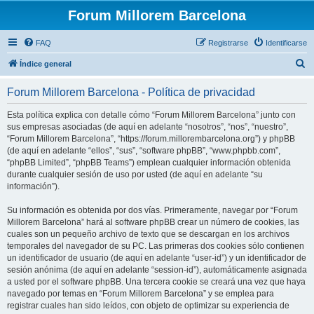
Forum Millorem Barcelona
FAQ
Registrarse
Identificarse
B
Índice general
u
Forum Millorem Barcelona - Política de privacidad
s
c
Esta política explica con detalle cómo “Forum Millorem Barcelona” junto con
sus empresas asociadas (de aquí en adelante “nosotros”, “nos”, “nuestro”,
a
“Forum Millorem Barcelona”, “https://forum.millorembarcelona.org”) y phpBB
r
(de aquí en adelante “ellos”, “sus”, “software phpBB”, “www.phpbb.com”,
“phpBB Limited”, “phpBB Teams”) emplean cualquier información obtenida
durante cualquier sesión de uso por usted (de aquí en adelante “su
información”).
Su información es obtenida por dos vías. Primeramente, navegar por “Forum
Millorem Barcelona” hará al software phpBB crear un número de cookies, las
cuales son un pequeño archivo de texto que se descargan en los archivos
temporales del navegador de su PC. Las primeras dos cookies sólo contienen
un identificador de usuario (de aquí en adelante “user-id”) y un identificador de
sesión anónima (de aquí en adelante “session-id”), automáticamente asignada
a usted por el software phpBB. Una tercera cookie se creará una vez que haya
navegado por temas en “Forum Millorem Barcelona” y se emplea para
registrar cuales han sido leídos, con objeto de optimizar su experiencia de