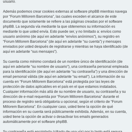
usuario.
Además podemos crear cookies externas al software phpBB mientras navega
por “Forum Millorem Barcelona”, las cuales exceden el alcance de este
documento que solamente se refiere a las páginas creadas por el software
phpBB. La segunda vía mediante la que obtenemos su información es
mediante lo que usted envía. Esto puede ser, y no limitado a: envíos como
usuario anónimo (de aquí en adelante “envíos anónimos”), su registro en
“Forum Millorem Barcelona” (de aquí en adelante “su cuenta”) y mensajes
enviados por usted después de registrarse y mientras se haya identificado (de
aquí en adelante “sus mensajes”).
Su cuenta como mínimo constará de un nombre único de identificación (de
aquí en adelante “su nombre de usuario”), una contraseña personal empleada
para la identificación (de aquí en adelante “su contraseña”) y una dirección de
email personal válida (de aquí en adelante “su email”). La información de su
cuenta en “Forum Millorem Barcelona” está protegida por las leyes de
protección de datos aplicables en el país en el que estamos instalados.
Cualquier información más allá de su nombre de usuario, su contraseña y su
dirección de e-mail requerida por “Forum Millorem Barcelona” durante el
proceso de registro será obligatoria u opcional, según el criterio de “Forum
Millorem Barcelona”. En cualquier caso, usted tiene la opción de qué
información en su cuenta será públicamente exhibida. Además, en su cuenta,
usted tiene la opción de activar o desactivar los emails generados
automáticamente por el software phpBB.
Su contraseña está encriptada (cifrado de una vía) por lo tanto está segura.