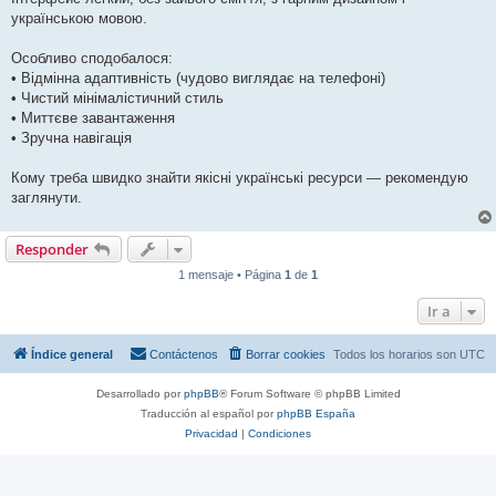
українською мовою.
Особливо сподобалося:
• Відмінна адаптивність (чудово виглядає на телефоні)
• Чистий мінімалістичний стиль
• Миттєве завантаження
• Зручна навігація
Кому треба швидко знайти якісні українські ресурси — рекомендую
заглянути.
Responder
1 mensaje • Página
1
de
1
Ir a
Índice general
Contáctenos
Borrar cookies
Todos los horarios son
UTC
Desarrollado por
phpBB
® Forum Software © phpBB Limited
Traducción al español por
phpBB España
Privacidad
|
Condiciones