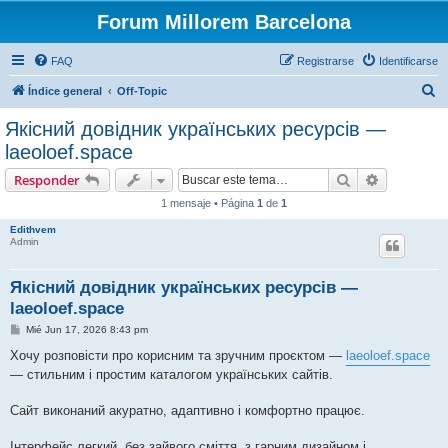
Forum Millorem Barcelona
FAQ
Registrarse
Identificarse
B
Índice general
Off-Topic
u
Якісний довідник українських ресурсів —
s
laeoloef.space
c
Buscar
Búsqueda 
Responder
a
1 mensaje • Página
1
de
1
r
Edithvem
Admin
Якісний довідник українських ресурсів —
laeoloef.space
M
Mié Jun 17, 2026 8:43 pm
e
n
Хочу розповісти про корисним та зручним проєктом —
laeoloef.space
s
— стильним і простим каталогом українських сайтів.
a
j
e
Сайт виконаний акуратно, адаптивно і комфортно працює.
Інтерфейс легкий, без зайвого сміття, з гарним дизайном і