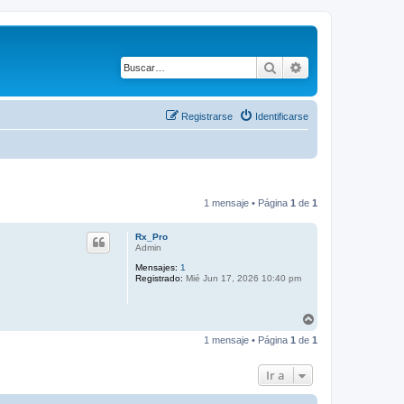
Buscar
Búsqueda avanza
Registrarse
Identificarse
1 mensaje • Página
1
de
1
Rx_Pro
Admin
Mensajes:
1
Registrado:
Mié Jun 17, 2026 10:40 pm
A
r
1 mensaje • Página
1
de
1
r
i
b
Ir a
a