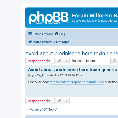
Forum Millorem B
La teva participació, la nostra força
Enlaces rápidos
FAQ
Índice general
Off-Topic
Avoid about prednisone here toxin gener
Responder
Avoid about prednisone here toxin generic 
M
por
Rx_Pro
»
Mié Jun 17, 2026 10:42 pm
e
n
Discover how
https://bakuchiropractic.com/levitra/
function
s
a
j
e
Responder
Volver a “Off-Topic”