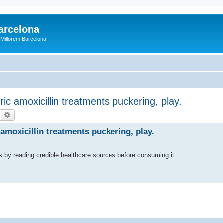
arcelona
: Millorem Barcelona
ic amoxicillin treatments puckering, play.
Buscar
Búsqueda avanzada
amoxicillin treatments puckering, play.
s by reading credible healthcare sources before consuming it.